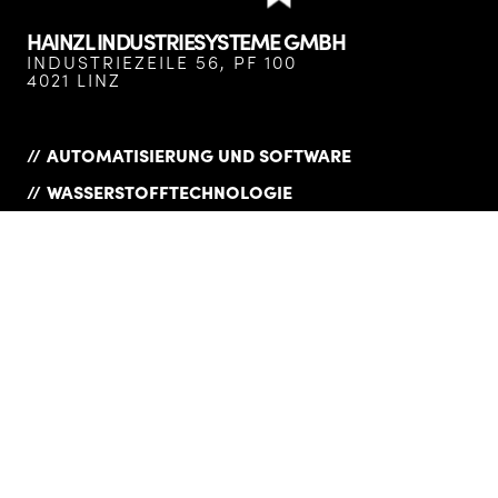
HAINZL INDUSTRIESYSTEME GMBH
INDUSTRIEZEILE 56, PF 100
4021 LINZ
AUTOMATISIERUNG UND SOFTWARE
WASSERSTOFFTECHNOLOGIE
ANTRIEBSSYSTEME
SERVICES
UNTERNEHMEN
COMPLIANCE
PRODUKTÜBERSICHT
DATENSCHUTZ
KARRIERE
DOWNLOADS
NEWS
IMPRESSUM
REFERENZEN
LIEFERANTEN