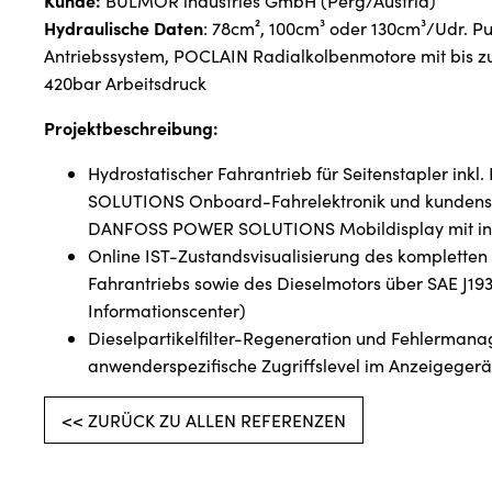
Kunde:
BULMOR industries GmbH (Perg/Austria)
Hydraulische Daten
: 78cm², 100cm³ oder 130cm³/Udr. P
Antriebssystem, POCLAIN Radialkolbenmotore mit bis z
420bar Arbeitsdruck
Projektbeschreibung:
Hydrostatischer Fahrantrieb für Seitenstapler in
SOLUTIONS Onboard-Fahrelektronik und kundensp
DANFOSS POWER SOLUTIONS Mobildisplay mit integ
Online IST-Zustandsvisualisierung des kompletten
Fahrantriebs sowie des Dieselmotors über SAE J19
Informationscenter)
Dieselpartikelfilter-Regeneration und Fehlerman
anwenderspezifische Zugriffslevel im Anzeigegerä
<< ZURÜCK ZU ALLEN REFERENZEN