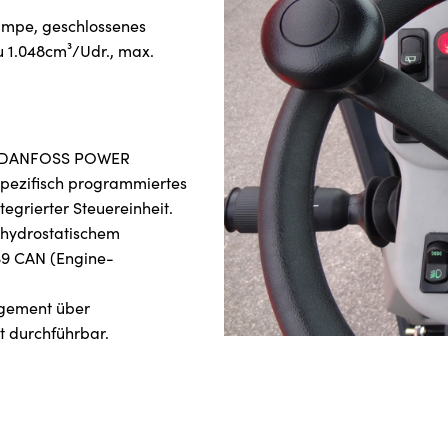
umpe, geschlossenes
u 1.048cm³/Udr., max.
kl. DANFOSS POWER
ezifisch programmiertes
rierter Steuereinheit.
 hydrostatischem
39 CAN (Engine-
agement über
t durchführbar.