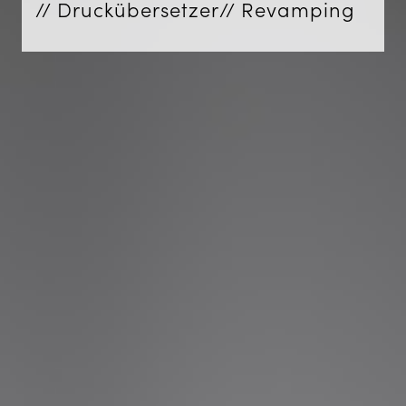
// Druckübersetzer
// Revamping