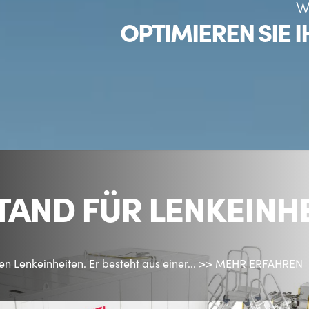
W
OPTIMIEREN SIE 
AND FÜR LENKEINH
n Lenkeinheiten. Er besteht aus einer...
>> MEHR ERFAHREN