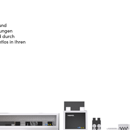
 und
gungen
d durch
los in Ihren