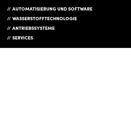
AUTOMATISIERUNG UND SOFTWARE
WASSERSTOFFTECHNOLOGIE
ANTRIEBSSYSTEME
SERVICES
UNTERNEHMEN
COMPLIANCE
PRODUKTÜBERSICHT
DATENSCHUTZ
KARRIERE
DOWNLOADS
NEWS
IMPRESSUM
REFERENZEN
LIEFERANTEN
KONTAKT
AGB
WEBSHOP
VERSICHERUNGEN
HAINZL Industriesysteme GmbH
© 2026