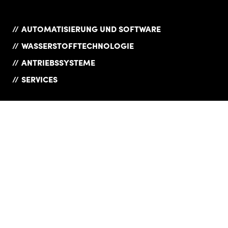
AUTOMATISIERUNG UND SOFTWARE
WASSERSTOFFTECHNOLOGIE
ANTRIEBSSYSTEME
SERVICES
UNTERNEHMEN
COMPLIANCE
PRODUKTÜBERSICHT
DATENSCHUTZ
KARRIERE
DOWNLOADS
NEWS
IMPRESSUM
REFERENZEN
LIEFERANTEN
KONTAKT
AGB
WEBSHOP
VERSICHERUNGEN