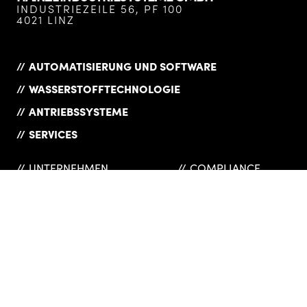
INDUSTRIEZEILE 56, PF 100
4021 LINZ
AUTOMATISIERUNG UND SOFTWARE
WASSERSTOFFTECHNOLOGIE
ANTRIEBSSYSTEME
SERVICES
UNTERNEHMEN
COMPLIANCE
PRODUKTÜBERSICHT
DATENSCHUTZ
KARRIERE
DOWNLOADS
NEWS
IMPRESSUM
REFERENZEN
LIEFERANTEN
KONTAKT
AGB
WEBSHOP
VERSICHERUNGEN