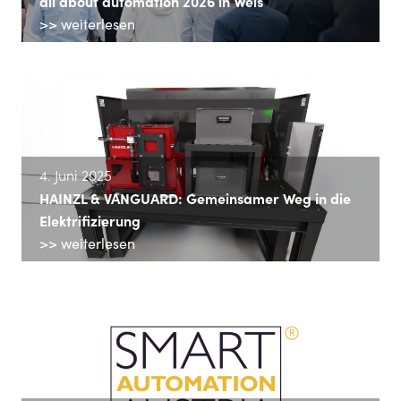
all about automation 2026 in Wels
>> weiterlesen
4. Juni 2025
HAINZL & VANGUARD: Gemeinsamer Weg in die
Elektrifizierung
>> weiterlesen